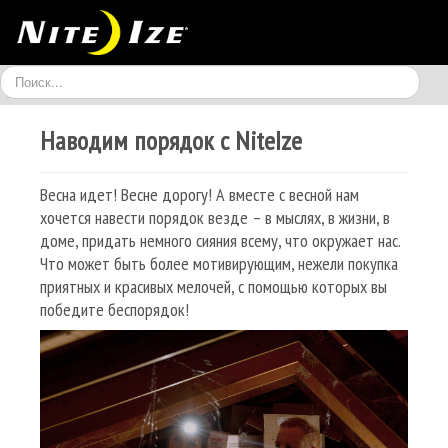
Искать...
Наводим порядок с NiteIze
МОБИЛЬНЫЕ
КРЕПЕЖИ
LED И АКСЕССУАРЫ
Весна идет! Весне дорогу! А вместе с весной нам
ВЕЛО
ФИТНЕС
ЖИВОТНЫЕ
хочется навести порядок везде – в мыслях, в жизни, в
ИГРЫ
ПУТЕШЕСТВИЯ
АРХИВ
доме, придать немного сияния всему, что окружает нас.
Что может быть более мотивирующим, нежели покупка
TRU ZIP
приятных и красивых мелочей, с помощью которых вы
победите беспорядок!