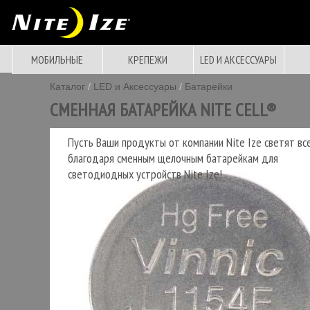
МОБИЛЬНЫЕ
КРЕПЕЖИ
LED И АКСЕССУАРЫ
Каталог
/
LED и Аксессуары
/
Батарейки
СМЕННАЯ БАТАРЕЙКА NITE CELL®
Пусть Ваши продукты от компании Nite Ize светят вс
благодаря сменным щелочным батарейкам для
светодиодных устройств
Nite Ize!