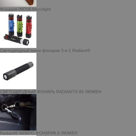
Фонарик INOVA Microlight
Светодиодный мини фонарик 3-в-1 Radiant®
СВЕТОДИОДНЫЙ ФОНАРЬ RADIANT® 85 ЛЮМЕН
Radiant® МИКРО ФОНАРИК 6 ЛЮМЕН