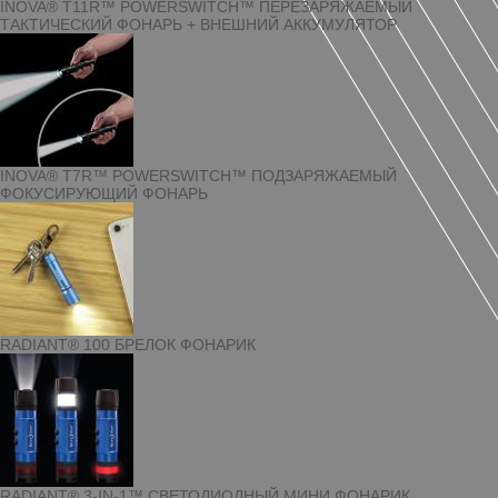
INOVA® T11R™ POWERSWITCH™ ПЕРЕЗАРЯЖАЕМЫЙ
ТАКТИЧЕСКИЙ ФОНАРЬ + ВНЕШНИЙ АККУМУЛЯТОР
INOVA® T7R™ POWERSWITCH™ ПОДЗАРЯЖАЕМЫЙ
ФОКУСИРУЮЩИЙ ФОНАРЬ
RADIANT® 100 БРЕЛОК ФОНАРИК
RADIANT® 3-IN-1™ СВЕТОДИОДНЫЙ МИНИ ФОНАРИК