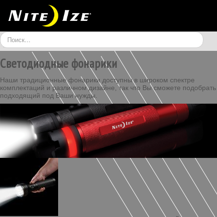
Искать...
Светодиодные фонарики
МОБИЛЬНЫЕ
КРЕПЕЖИ
LED И АКСЕССУАРЫ
Наши традиционные фонарики доступны в широком спектре
комплектаций и различном дизайне, так что Вы сможете подобрать
ВЕЛО
ФИТНЕС
ЖИВОТНЫЕ
подходящий под Ваши нужды.
ИГРЫ
ПУТЕШЕСТВИЯ
АРХИВ
TRU ZIP