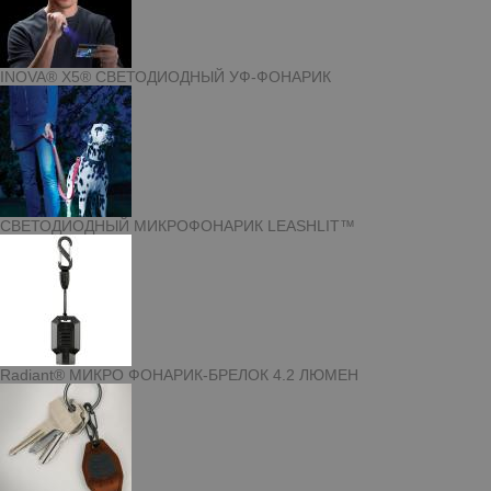
INOVA® X5® СВЕТОДИОДНЫЙ УФ-ФОНАРИК
СВЕТОДИОДНЫЙ МИКРОФОНАРИК LEASHLIT™
Radiant® МИКРО ФОНАРИК-БРЕЛОК 4.2 ЛЮМЕН